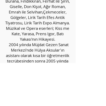
Burana, Fındıkkıran, Ferhat ile Şirin,
Giselle, Don Kişot, Ağır Roman,
Emrah ile Selvihan,Çekmeceler,
Gölgeler, Lirik Tarih Efes Antik
Tiyatrosu, Lirik Tarih Expo Almanya.
Müzikal ve Opera eserleri; Kiss me
Kate, Yarasa, Prens Igor, Batı
Yakası'nın Hikayesi.
2004 yılında Müjdat Gezen Sanat
Merkezi'nde Hülya Aksular'ın
asistanı olarak kısa bir öğretmenlik
tecrübesinden sonra 2005 yılında
İstanbul Devlet Opera ve Balesi'ni
bırakarak kendi okulunu açtı. 2017
yılına kadar kurucusu olduğu Deniz
Aşar Sanat Merkezi’nde ( Özel
Göksu Sanat Merkezi ) ve
2014
-2018
yılları arasında Tan Sağtürk
Akademi’de bale eğitmenliği yaptı.
2019/2023 Yılları arasında, Özel