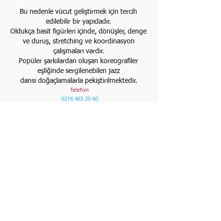
Bu nedenle vücut geliştirmek için tercih
edilebilir bir yapıdadır.
Oldukça basit figürleri içinde, dönüşler, denge
ve duruş, stretching ve koordinasyon
çalışmaları vardır.
Popüler şarkılardan oluşan koreografiler
eşliğinde sergilenebilen jazz
dansı doğaçlamalarla pekiştirilmektedir.
Telefon
0216 465 20 60
0533 706 90 90
E-Posta
info@goksusanatmerkezi.com
Adres
Anadolu Hisarı
Göksu Evleri Palmiye Cad. B21 A Villa
Beykoz -
İstanbul /
Türkiye